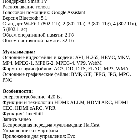
Поддержка Smart TV
Распознавание голоса
Голосовой помощник: Google Assistant
Версия Bluetooth: 5.1
Стандарт Wi-Fi: 1 (802.11b), 2 (802.11a), 3 (802.11g), 4 (802.11n),
5 (802.11ac)
Объем оперативной памяти: 2 Гб
Объем постоянной памяти: 32 Гб
Мультимедиа:
Основные видеофайлы и кодеки: AVI, H.265, HEVC, MKV,
MP4, MPEG-1, MPEG-2, MPEG-4, VP9, WebM
Форматы аудиофайлов: AC3, DD, DTS, FLAC, MP3, WMA
Основные графические файлы: BMP, GIF, JPEG, JPG, MPO,
PNG
Особенности:
Энергопотребление: 420 Вт
Функции и технологии HDMI: ALLM, HDMI ARC, HDMI
CEC, HDMI eARC, VRR
Функция TimeShift
Запись видео
Беспроводная передача мультимедиа: HaiCast
Управление со смартфона
Приложение для управления: Evo