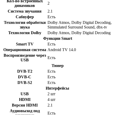
Кол-во встроенных
2
динамиков
Система звучания
2.1
Сабвуфер
Есть
Технология обработки
Dolby Atmos, Dolby Digital Decoding,
звука
Simmulated Surround Sound, dbx-tv
Технология Dolby
Dolby Atmos, Dolby Digital Decoding
Функции Smart
Smart TV
Есть
Операционная система
Android TV 14.0
Воспроизведение через
Есть
USB
Тюнер
DVB-T2
Есть
DVB-C
Есть
DVB-S2
Есть
Интерфейсы
USB
2 шт
HDMI
4 шт
Версия HDMI
2.1
Аудиовыход под
Есть