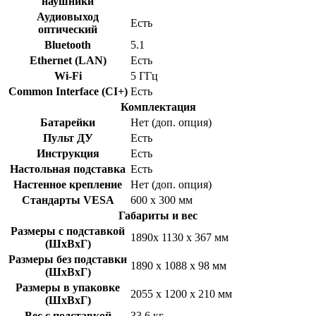
наушники
Аудиовыход
Есть
оптический
Bluetooth
5.1
Ethernet (LAN)
Есть
Wi-Fi
5 ГГц
Common Interface (CI+)
Есть
Комплектация
Батарейки
Нет (доп. опция)
Пульт ДУ
Есть
Инструкция
Есть
Настольная подставка
Есть
Настенное крепление
Нет (доп. опция)
Стандарты VESA
600 х 300 мм
Габариты и вес
Размеры с подставкой
1890х 1130 х 367 мм
(ШхВхГ)
Размеры без подставки
1890 х 1088 х 98 мм
(ШхВхГ)
Размеры в упаковке
2055 х 1200 х 210 мм
(ШхВхГ)
Вес с подставкой
33,6 кг