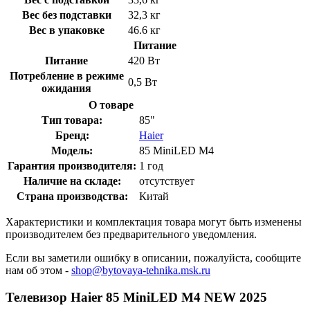
Вес без подставки
32,3 кг
Вес в упаковке
46.6 кг
Питание
Питание
420 Вт
Потребление в режиме
0,5 Вт
ожидания
О товаре
Тип товара:
85"
Бренд:
Haier
Модель:
85 MiniLED M4
Гарантия производителя:
1 год
Наличие на складе:
отсутствует
Страна производства:
Китай
Характеристики и комплектация товара могут быть изменены
производителем без предварительного уведомления.
Если вы заметили ошибку в описании, пожалуйста, сообщите
нам об этом -
shop@bytovaya-tehnika.msk.ru
Телевизор Haier 85 MiniLED M4 NEW 2025