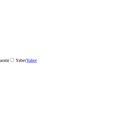
aomi
Yaber
Yaber