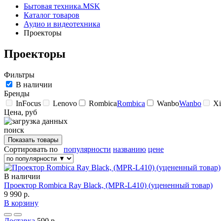
Бытовая техника.MSK
Каталог товаров
Аудио и видеотехника
Проекторы
Проекторы
Фильтры
В наличии
Бренды
InFocus
Lenovo
Rombica
Rombica
Wanbo
Wanbo
Xi
Цена, руб
поиск
Сортировать по
популярности
названию
цене
В наличии
Проектор Rombica Ray Black, (MPR-L410) (уцененный товар)
9 990 р.
В корзину
Доставка
590 р.,