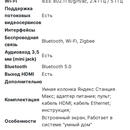
Wi-Fi
IEEE 802.11 b/g/n/ac, 2.4 ГГц / 5 ГГц
Поддержка
потоковых
Есть
видеосервисов
Интерфейсы
Беспроводная
Bluetooth, Wi-Fi, Zigbee
связь
Аудиовход 3,5
Есть
мм (mini jack)
Bluetooth
Bluetooth 5.0
Выход HDMI
Есть
Дополнительно
Умная колонка Яндекс Станция
Макс; адаптер питания; пульт;
Комплектация
кабель HDMI; кабель Ethernet;
инструкция;
Встроенный экран, Работает в
Особенности
системе "умный дом"