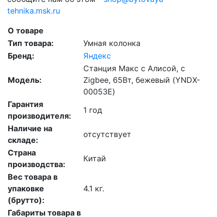
tehnika.msk.ru
О товаре
Тип товара:
Умная колонка
Бренд:
Яндекс
Станция Макс с Алисой, с
Модель:
Zigbee, 65Вт, бежевый (YNDX-
00053E)
Гарантия
1 год
производителя:
Наличие на
отсутствует
складе:
Страна
Китай
производства:
Вес товара в
упаковке
4.1 кг.
(брутто):
Габариты товара в