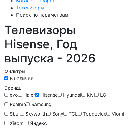
Каталог товаров
Телевизоры
Поиск по параметрам
Телевизоры
Hisense, Год
выпуска - 2026
Фильтры
В наличии
Бренды
evo
Haier
Hisense
Hyundai
Kivi
LG
Realme
Samsung
Sber
Skyworth
Sony
TCL
Topdevice
Viomi
Xiaomi
Яндекс