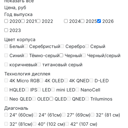
показать всё
Цена, руб
Год выпуска
2020
2021
2022
2024
2025
2026
2023
Цвет корпуса
Белый
Серебристый
Серебро
Серый
Синий
Тёмно-серый
Черный
Черный/серый
коричневый
титановый серый
Технология дисплея
4K Micro RGB
4K OLED
4K QNED
D-LED
HQLED
IPS
LED
mini LED
NanoCell
Neo QLED
OLED
QLED
QNED
Triluminos
Диагональ
24" (60см)
24" (61см)
27" (69см)
32" (81 см)
32" (81см)
40" (102 см)
42" (107 см)