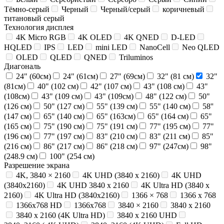
Тёмно-серый
Черный
Черный/серый
коричневый
титановый серый
Технология дисплея
4K Micro RGB
4K OLED
4K QNED
D-LED
HQLED
IPS
LED
mini LED
NanoCell
Neo QLED
OLED
QLED
QNED
Triluminos
Диагональ
24" (60см)
24" (61см)
27" (69см)
32" (81 см)
32"
(81см)
40" (102 см)
42" (107 см)
43" (108 см)
43"
(108см)
43" (109 см)
43" (109см)
48" (122 см)
50"
(126 см)
50" (127 см)
55" (139 см)
55" (140 см)
58''
(147 см)
65" (140 см)
65" (163см)
65" (164 см)
65"
(165 см)
75" (190 см)
75" (191 см)
77" (195 см)
77"
(196 см)
77" (197 см)
83" (210 см)
83" (211 см)
85"
(216 см)
86" (217 см)
86" (218 см)
97" (247см)
98"
(248.9 см)
100" (254 см)
Разрешение экрана
4K, 3840 × 2160
4K UHD (3840 x 2160)
4K UHD
(3840x2160)
4K UHD 3840 x 2160
4K Ultra HD (3840 x
2160)
4K Ultra HD (3840x2160)
1366 × 768
1366 x 768
1366x768 HD
1366х768
3840 × 2160
3840 x 2160
3840 x 2160 (4K Ultra HD)
3840 х 2160 UHD