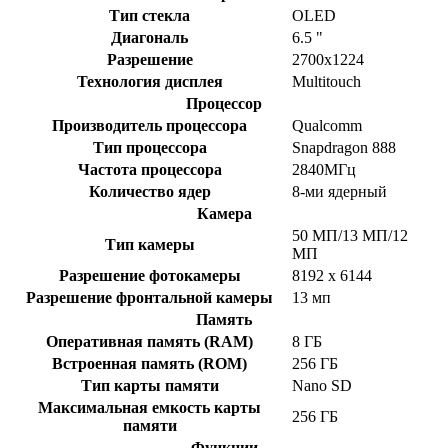
Тип стекла
OLED
Диагональ
6.5 "
Разрешение
2700x1224
Технология дисплея
Multitouch
Процессор
Производитель процессора
Qualcomm
Тип процессора
Snapdragon 888
Частота процессора
2840МГц
Количество ядер
8-ми ядерный
Камера
50 МП/13 МП/12
Тип камеры
МП
Разрешение фотокамеры
8192 х 6144
Разрешение фронтальной камеры
13 мп
Память
Оперативная память (RAM)
8 ГБ
Встроенная память (ROM)
256 ГБ
Тип карты памяти
Nano SD
Максимальная емкость карты
256 ГБ
памяти
Функции