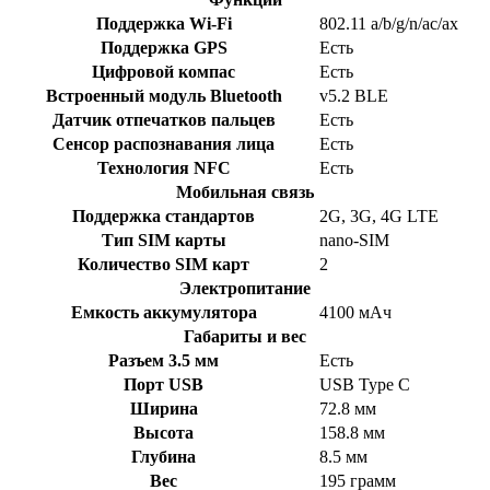
Поддержка Wi-Fi
802.11 a/b/g/n/ac/ax
Поддержка GPS
Есть
Цифровой компас
Есть
Встроенный модуль Bluetooth
v5.2 BLE
Датчик отпечатков пальцев
Есть
Сенсор распознавания лица
Есть
Технология NFC
Есть
Мобильная связь
Поддержка стандартов
2G, 3G, 4G LTE
Тип SIM карты
nano-SIM
Количество SIM карт
2
Электропитание
Емкость аккумулятора
4100 мАч
Габариты и вес
Разъем 3.5 мм
Есть
Порт USB
USB Type C
Ширина
72.8 мм
Высота
158.8 мм
Глубина
8.5 мм
Вес
195 грамм