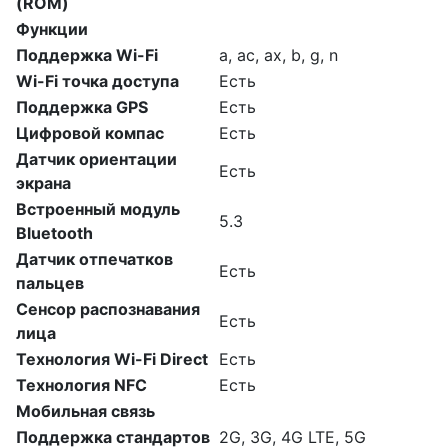
(ROM)
Функции
Поддержка Wi-Fi
a, ac, ax, b, g, n
Wi-Fi точка доступа
Есть
Поддержка GPS
Есть
Цифровой компас
Есть
Датчик ориентации
Есть
экрана
Встроенный модуль
5.3
Bluetooth
Датчик отпечатков
Есть
пальцев
Сенсор распознавания
Есть
лица
Технология Wi-Fi Direct
Есть
Технология NFC
Есть
Мобильная связь
Поддержка стандартов
2G, 3G, 4G LTE, 5G