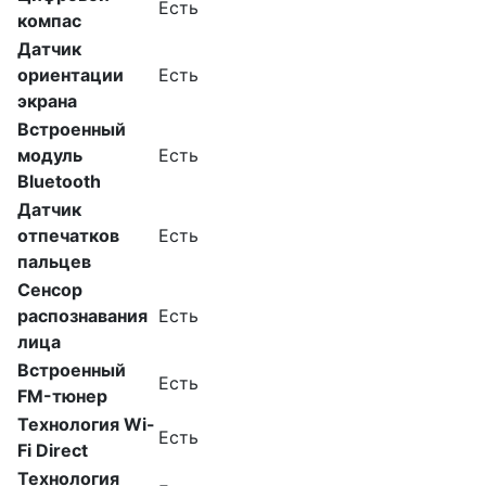
Есть
компас
Датчик
ориентации
Есть
экрана
Встроенный
модуль
Есть
Bluetooth
Датчик
отпечатков
Есть
пальцев
Сенсор
распознавания
Есть
лица
Встроенный
Есть
FM-тюнер
Технология Wi-
Есть
Fi Direct
Технология