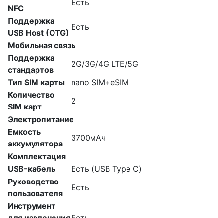
Есть
NFC
Поддержка
Есть
USB Host (OTG)
Мобильная связь
Поддержка
2G/3G/4G LTE/5G
стандартов
Тип SIM карты
nano SIM+eSIM
Количество
2
SIM карт
Электропитание
Емкость
3700мАч
аккумулятора
Комплектация
USB-кабель
Есть (USB Type C)
Руководство
Есть
пользователя
Инструмент
для извлечения
Есть