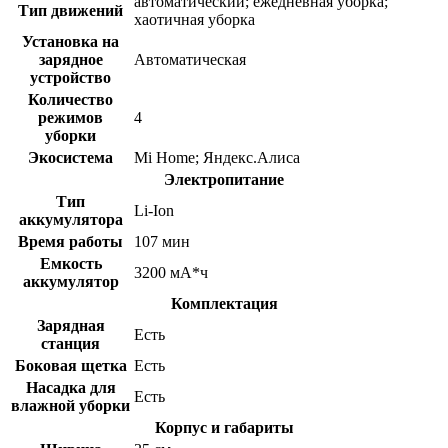
автоматический; ежедневная уборка;
Тип движений
хаотичная уборка
Установка на
зарядное
Автоматическая
устройство
Количество
режимов
4
уборки
Экосистема
Mi Home; Яндекс.Алиса
Электропитание
Тип
Li-Ion
аккумулятора
Время работы
107 мин
Емкость
3200 мА*ч
аккумулятор
Комплектация
Зарядная
Есть
станция
Боковая щетка
Есть
Насадка для
Есть
влажной уборки
Корпус и габариты