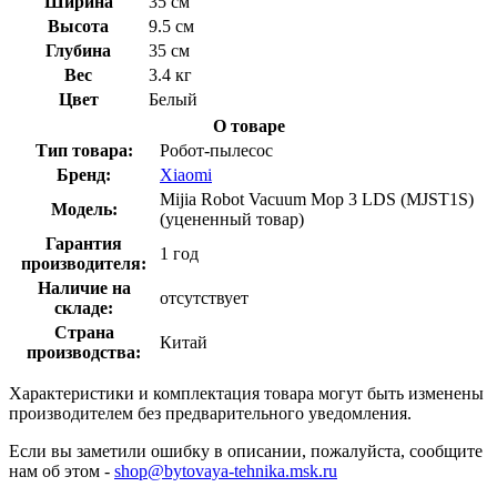
Ширина
35 см
Высота
9.5 см
Глубина
35 см
Вес
3.4 кг
Цвет
Белый
О товаре
Тип товара:
Робот-пылесос
Бренд:
Xiaomi
Mijia Robot Vacuum Mop 3 LDS (MJST1S)
Модель:
(уцененный товар)
Гарантия
1 год
производителя:
Наличие на
отсутствует
складе:
Страна
Китай
производства:
Характеристики и комплектация товара могут быть изменены
производителем без предварительного уведомления.
Если вы заметили ошибку в описании, пожалуйста, сообщите
нам об этом -
shop@bytovaya-tehnika.msk.ru