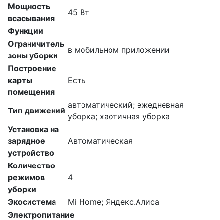
Мощность
45 Вт
всасывания
Функции
Ограничитель
в мобильном приложении
зоны уборки
Построение
карты
Есть
помещения
автоматический; ежедневная
Тип движений
уборка; хаотичная уборка
Установка на
зарядное
Автоматическая
устройство
Количество
режимов
4
уборки
Экосистема
Mi Home; Яндекс.Алиса
Электропитание