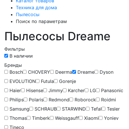
Каталог товаров
Техника для дома
Пылесосы
Поиск по параметрам
Пылесосы Dreame
Фильтры
В наличии
Бренды
Bosch
CHOVERY
Deerma
Dreame
Dyson
EVOLUTION
Futula
Gorenje
Haier
Hisense
Jimmy
Karcher
LG
Panasonic
Philips
Polaris
Redmond
Roborock
Roidmi
Samsung
SCHRAUB
STARWIND
Tefal
Tesler
Thomas
Timberk
Weissgauff
Xiaomi
Yoniev
Тineco