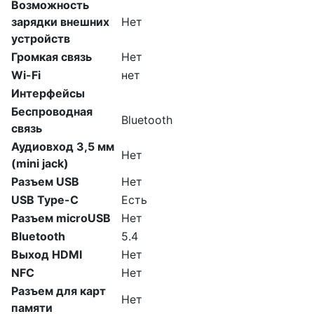
Возможность
зарядки внешних
Нет
устройств
Громкая связь
Нет
Wi-Fi
нет
Интерфейсы
Беспроводная
Bluetooth
связь
Аудиовход 3,5 мм
Нет
(mini jack)
Разъем USB
Нет
USB Type-C
Есть
Разъем microUSB
Нет
Bluetooth
5.4
Выход HDMI
Нет
NFC
Нет
Разъем для карт
Нет
памяти