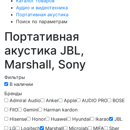
Каталог товаров
Аудио и видеотехника
Портативная акустика
Поиск по параметрам
Портативная
акустика JBL,
Marshall, Sony
Фильтры
В наличии
Бренды
Admiral Audio
Anker
Apple
AUDIO PRO
BOSE
FIIO
Gemini
Harman kardon
Hisense
Honor
Huawei
Hyundai
Ikarao
JBL
LG
Logitech
Marshall
Microlab
MIFA
Sber