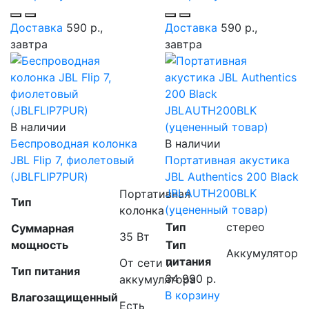
Доставка
590 р.,
Доставка
590 р.,
завтра
завтра
В наличии
Беспроводная колонка
В наличии
JBL Flip 7, фиолетовый
Портативная акустика
(JBLFLIP7PUR)
JBL Authentics 200 Black
JBLAUTH200BLK
Портативная
Тип
(уцененный товар)
колонка
Тип
стерео
Суммарная
35 Вт
мощность
Тип
Аккумулятор
питания
От сети и
Тип питания
34 990 р.
аккумулятора
В корзину
Влагозащищенный
Есть