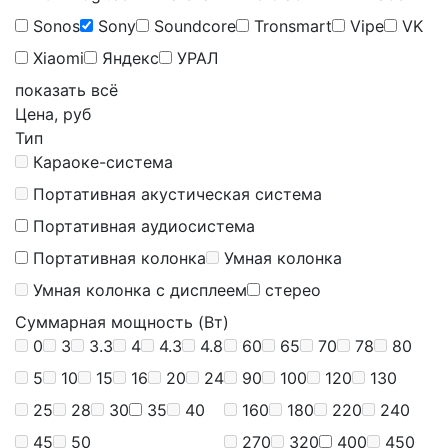
Sonos
Sony
Soundcore
Tronsmart
Vipe
VK
Xiaomi
Яндекс
УРАЛ
показать всё
Цена, руб
Тип
Караоке-система
Портативная акустическая система
Портативная аудиосистема
Портативная колонка
Умная колонка
Умная колонка c дисплеем
стерео
Суммарная мощность (Вт)
0
3
3.3
4
4.3
4.8
60
65
70
78
80
5
10
15
16
20
24
90
100
120
130
25
28
30
35
40
160
180
220
240
45
50
270
320
400
450