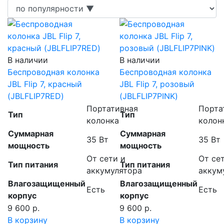
В наличии
В наличии
Беспроводная колонка
Беспроводная колонка
JBL Flip 7, красный
JBL Flip 7, розовый
(JBLFLIP7RED)
(JBLFLIP7PINK)
Портативная
Порта
Тип
Тип
колонка
колон
Суммарная
Суммарная
35 Вт
35 Вт
мощность
мощность
От сети и
От се
Тип питания
Тип питания
аккумулятора
аккум
Влагозащищенный
Влагозащищенный
Есть
Есть
корпус
корпус
9 600 р.
9 600 р.
В корзину
В корзину