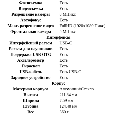
Фотосъемка
Есть
Видеосъемка
Есть
Разрешение камеры
8 МПикс
Автофокус
Есть
Макс. разрешение видео
FullHD (1920x1080 Пикс)
Фронтальная камера
5 МПикс
Интерфейсы
Интерфейсный разъем
USB-C
Разъем для наушников
Есть
Поддержка USB OTG
Есть
Акселерометр
Есть
Гироскоп
Есть
USB-кабель
Есть USB-C
Зарядное устройство
Есть
Корпус
Материал корпуса
Алюминий/Стекло
Высота
211.84 мм
Ширина
7.59 мм
Глубина
124.48 мм
Вес
360 г