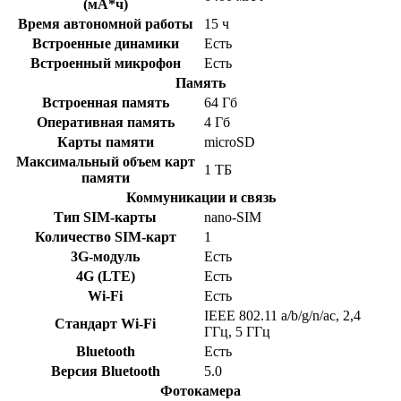
(мА*ч)
Время автономной работы
15 ч
Встроенные динамики
Есть
Встроенный микрофон
Есть
Память
Встроенная память
64 Гб
Оперативная память
4 Гб
Карты памяти
microSD
Максимальный объем карт
1 ТБ
памяти
Коммуникации и связь
Тип SIM-карты
nano-SIM
Количество SIM-карт
1
3G-модуль
Есть
4G (LTE)
Есть
Wi-Fi
Есть
IEEE 802.11 a/b/g/n/ac, 2,4
Стандарт Wi-Fi
ГГц, 5 ГГц
Bluetooth
Есть
Версия Bluetooth
5.0
Фотокамера