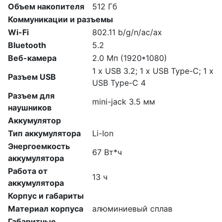
Объем накопителя
512 Гб
Коммуникации и разъемы
Wi-Fi
802.11 b/g/n/ac/ax
Bluetooth
5.2
Веб-камера
2.0 Мп (1920*1080)
1 x USB 3.2; 1 x USB Type-C; 1 x
Разъем USB
USB Type-C 4
Разъем для
mini-jack 3.5 мм
наушников
Аккумулятор
Тип аккумулятора
Li-Ion
Энергоемкость
67 Вт*ч
аккумулятора
Работа от
13 ч
аккумулятора
Корпус и габариты
Материал корпуса
алюминиевый сплав
Габаритные