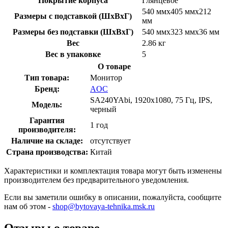
Покрытие корпуса
Глянцевое
540 ммх405 ммх212
Размеры с подставкой (ШхВхГ)
мм
Размеры без подставки (ШхВхГ)
540 ммх323 ммх36 мм
Вес
2.86 кг
Вес в упаковке
5
О товаре
Тип товара:
Монитор
Бренд:
AOC
SA240YAbi, 1920x1080, 75 Гц, IPS,
Модель:
черный
Гарантия
1 год
производителя:
Наличие на складе:
отсутствует
Страна производства:
Китай
Характеристики и комплектация товара могут быть изменены
производителем без предварительного уведомления.
Если вы заметили ошибку в описании, пожалуйста, сообщите
нам об этом -
shop@bytovaya-tehnika.msk.ru
Отзывы о товаре