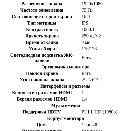
Разрешение экрана
1920x1080
Частота обновления
75 Гц
Соотношение сторон экрана
16:9
Тип матрицы
IPS
Контрастность
1000:1
Яркость экрана
250 кд/м2
Время отклика
4 мс
Углы обзора
178/178
Светодиодная подсветка ЖК-
Есть
панели
Эргономика монитора
Наклон экрана
Есть
Угол наклона экрана
-5 °°/+15 °°
Интерфейсы и разъемы
Количество разъемов HDMI
1
Версия разъемов HDMI
1.4
Мультимедиа
Поддержка HDTV
FULL HD (1080p)
Корпус монитора
Цвет
Черный