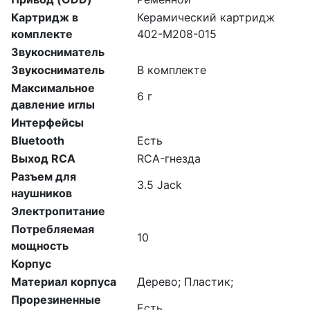
Картридж в
Керамический картридж
комплекте
402-M208-015
Звукосниматель
Звукосниматель
В комплекте
Максимальное
6 г
давление иглы
Интерфейсы
Bluetooth
Есть
Выход RCA
RCA-гнезда
Разъем для
3.5 Jack
наушников
Электропитание
Потребляемая
10
мощность
Корпус
Материал корпуса
Дерево; Пластик;
Прорезиненные
Есть