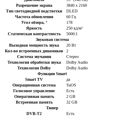
Разрешение экрана
3840 x 2160
Тип светодиодной подстветки
DLED
Частота обновления
60 Гц
Угол обзора, °
178
Яркость
250 кд/м²
Статическая контрастность
5000:1
Звуковая система
Выходная мощность звука
20 Вт
Кол-во встроенных динамиков
2
Система звучания
Стерео
Технология обработки звука
Dolby Audio
Технология Dolby
Dolby Audio
Функции Smart
Smart TV
да
Операционная система
YaOS
Голосовое управление
Есть
Оперативная память
2 GB
Встроенная память
32 GB
Тюнер
DVB-T2
Есть