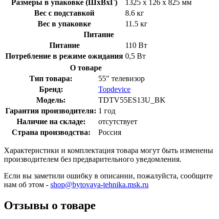
Размеры в упаковке (ШхВхГ)
1325 x 126 x 825 мм
Вес с подставкой
8.6 кг
Вес в упаковке
11.5 кг
Питание
Питание
110 Вт
Потребление в режиме ожидания
0,5 Вт
О товаре
Тип товара:
55″ телевизор
Бренд:
Topdevice
Модель:
TDTV55ES13U_BK
Гарантия производителя:
1 год
Наличие на складе:
отсутствует
Страна производства:
Россия
Характеристики и комплектация товара могут быть изменены
производителем без предварительного уведомления.
Если вы заметили ошибку в описании, пожалуйста, сообщите
нам об этом -
shop@bytovaya-tehnika.msk.ru
Отзывы о товаре