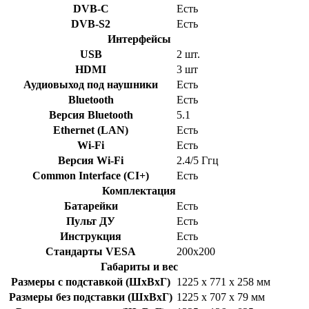
DVB-C
Есть
DVB-S2
Есть
Интерфейсы
USB
2 шт.
HDMI
3 шт
Аудиовыход под наушники
Есть
Bluetooth
Есть
Версия Bluetooth
5.1
Ethernet (LAN)
Есть
Wi-Fi
Есть
Версия Wi-Fi
2.4/5 Ггц
Common Interface (CI+)
Есть
Комплектация
Батарейки
Есть
Пульт ДУ
Есть
Инструкция
Есть
Стандарты VESA
200x200
Габариты и вес
Размеры с подставкой (ШхВхГ)
1225 x 771 x 258 мм
Размеры без подставки (ШхВхГ)
1225 x 707 x 79 мм