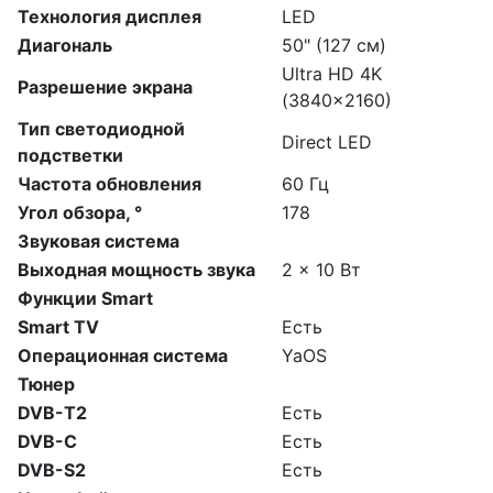
Технология дисплея
LED
Диагональ
50" (127 см)
Ultra HD 4K
Разрешение экрана
(3840x2160)
Тип светодиодной
Direct LED
подстветки
Частота обновления
60 Гц
Угол обзора, °
178
Звуковая система
Выходная мощность звука
2 x 10 Вт
Функции Smart
Smart TV
Есть
Операционная система
YaOS
Тюнер
DVB-T2
Есть
DVB-C
Есть
DVB-S2
Есть