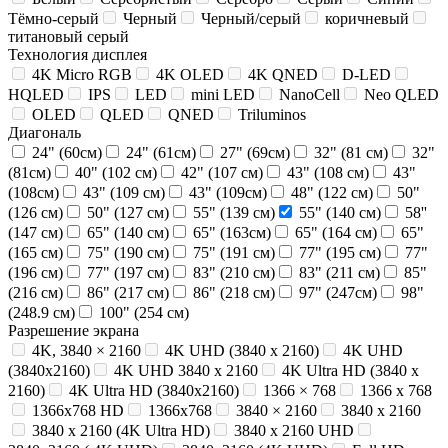
Тёмно-серый
Черный
Черный/серый
коричневый
титановый серый
Технология дисплея
4K Micro RGB
4K OLED
4K QNED
D-LED
HQLED
IPS
LED
mini LED
NanoCell
Neo QLED
OLED
QLED
QNED
Triluminos
Диагональ
24" (60см)
24" (61см)
27" (69см)
32" (81 см)
32"
(81см)
40" (102 см)
42" (107 см)
43" (108 см)
43"
(108см)
43" (109 см)
43" (109см)
48" (122 см)
50"
(126 см)
50" (127 см)
55" (139 см)
55" (140 см)
58''
(147 см)
65" (140 см)
65" (163см)
65" (164 см)
65"
(165 см)
75" (190 см)
75" (191 см)
77" (195 см)
77"
(196 см)
77" (197 см)
83" (210 см)
83" (211 см)
85"
(216 см)
86" (217 см)
86" (218 см)
97" (247см)
98"
(248.9 см)
100" (254 см)
Разрешение экрана
4K, 3840 × 2160
4K UHD (3840 x 2160)
4K UHD
(3840x2160)
4K UHD 3840 x 2160
4K Ultra HD (3840 x
2160)
4K Ultra HD (3840x2160)
1366 × 768
1366 x 768
1366x768 HD
1366х768
3840 × 2160
3840 x 2160
3840 x 2160 (4K Ultra HD)
3840 х 2160 UHD