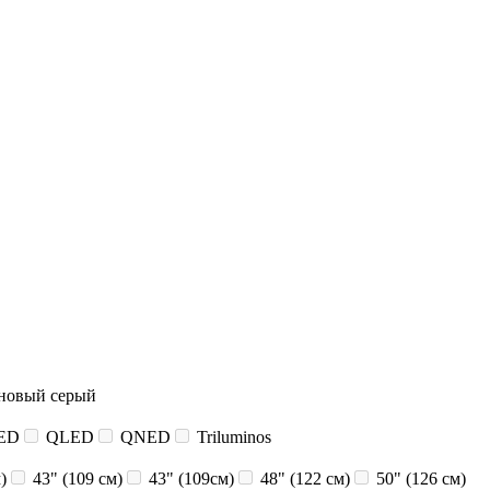
новый серый
ED
QLED
QNED
Triluminos
)
43" (109 см)
43" (109см)
48" (122 см)
50" (126 см)