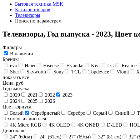
Бытовая техника.MSK
Каталог товаров
Телевизоры
Поиск по параметрам
Телевизоры, Год выпуска - 2023, Цвет 
Фильтры
В наличии
Бренды
evo
Haier
Hisense
Hyundai
Kivi
LG
Realme
Sber
Skyworth
Sony
TCL
Topdevice
Viomi
X
показать всё
Цена, руб
Год выпуска
2020
2021
2022
2023
2024
2025
2026
Цвет корпуса
Белый
Серебристый
Серебро
Серый
Синий
Т
Технология дисплея
4K Micro RGB
4K OLED
4K QNED
D-LED
HQ
Диагональ
24" (60см)
24" (61см)
27" (69см)
32" (81 см)
32" (