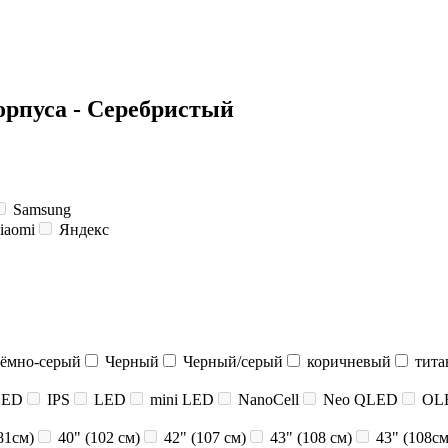
корпуса - Серебристый
Samsung
iaomi
Яндекс
ёмно-серый
Черный
Черный/серый
коричневый
тита
LED
IPS
LED
mini LED
NanoCell
Neo QLED
OL
81см)
40" (102 см)
42" (107 см)
43" (108 см)
43" (108см