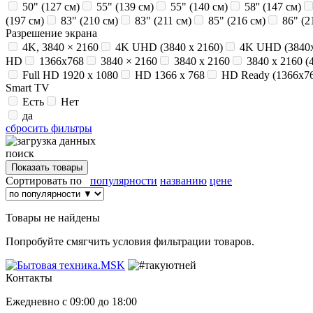
50" (127 см)
55" (139 см)
55" (140 см)
58'' (147 см)
(197 см)
83" (210 см)
83" (211 см)
85" (216 см)
86" (2
Разрешение экрана
4K, 3840 × 2160
4K UHD (3840 x 2160)
4K UHD (3840
HD
1366х768
3840 × 2160
3840 x 2160
3840 x 2160 (
Full HD 1920 x 1080
HD 1366 x 768
HD Ready (1366x7
Smart TV
Есть
Нет
да
сбросить фильтры
поиск
Сортировать по
популярности
названию
цене
Товары не найдены
Попробуйте смягчить условия фильтрации товаров.
Контакты
Ежедневно с 09:00 до 18:00