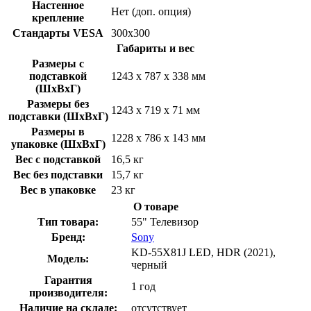
Настенное
Нет (доп. опция)
крепление
Стандарты VESA
300x300
Габариты и вес
Размеры с
подставкой
1243 x 787 x 338 мм
(ШхВхГ)
Размеры без
1243 x 719 x 71 мм
подставки (ШхВхГ)
Размеры в
1228 x 786 x 143 мм
упаковке (ШхВхГ)
Вес с подставкой
16,5 кг
Вес без подставки
15,7 кг
Вес в упаковке
23 кг
О товаре
Тип товара:
55" Телевизор
Бренд:
Sony
KD-55X81J LED, HDR (2021),
Модель:
черный
Гарантия
1 год
производителя:
Наличие на складе:
отсутствует