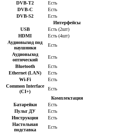
DVB-T2
Есть
DVB-C
Есть
DVB-S2
Есть
Интерфейсы
USB
Есть (2шт)
HDMI
Есть (4шт)
Аудиовыход под
Есть
наушники
Аудиовыход
Есть
оптический
Bluetooth
Есть
Ethernet (LAN)
Есть
Wi-Fi
Есть
Common Interface
Есть
(CI+)
Комплектация
Батарейки
Есть
Пульт ДУ
Есть
Инструкция
Есть
Настольная
Есть
подставка