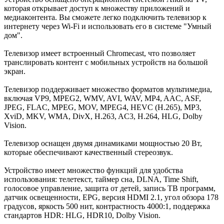
которая открывает доступ к множеству приложений и
медиаконтента. Вы сможете легко подключить телевизор к
интернету через Wi-Fi и использовать его в системе "Умный
дом".
Телевизор имеет встроенный Chromecast, что позволяет
транслировать контент с мобильных устройств на большой
экран.
Телевизор поддерживает множество форматов мультимедиа,
включая VP9, MPEG2, WMV, AVI, WAV, MP4, AAC, ASF,
JPEG, FLAC, MPEG, MOV, MPEG4, HEVC (H.265), MP3,
XviD, MKV, WMA, DivX, H.263, AC3, H.264, HLG, Dolby
Vision.
Телевизор оснащен двумя динамиками мощностью 20 Вт,
которые обеспечивают качественный стереозвук.
Устройство имеет множество функций для удобства
использования: телетекст, таймер сна, DLNA, Time Shift,
голосовое управление, защита от детей, запись ТВ программ,
датчик освещенности, EPG, версия HDMI 2.1, угол обзора 178
градусов, яркость 500 нит, контрастность 4000:1, поддержка
стандартов HDR: HLG, HDR10, Dolby Vision.