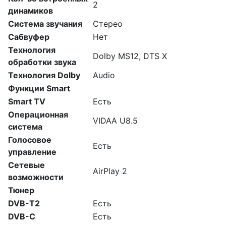
2
динамиков
Система звучания
Стерео
Сабвуфер
Нет
Технология
Dolby MS12, DTS X
обработки звука
Технология Dolby
Audio
Функции Smart
Smart TV
Есть
Операционная
VIDAA U8.5
система
Голосовое
Есть
управление
Сетевые
AirPlay 2
возможности
Тюнер
DVB-T2
Есть
DVB-C
Есть