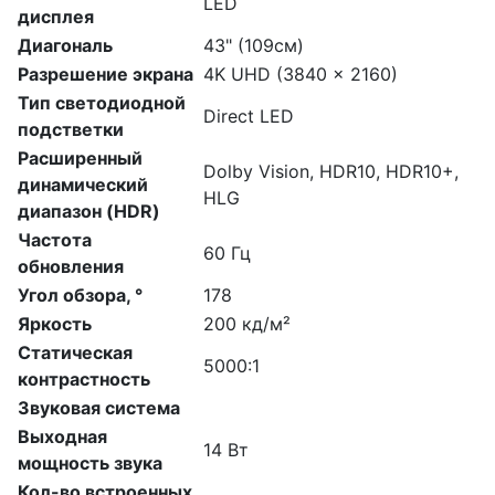
LED
дисплея
Диагональ
43" (109см)
Разрешение экрана
4K UHD (3840 x 2160)
Тип светодиодной
Direct LED
подстветки
Расширенный
Dolby Vision, HDR10, HDR10+,
динамический
HLG
диапазон (HDR)
Частота
60 Гц
обновления
Угол обзора, °
178
Яркость
200 кд/м²
Статическая
5000:1
контрастность
Звуковая система
Выходная
14 Вт
мощность звука
Кол-во встроенных