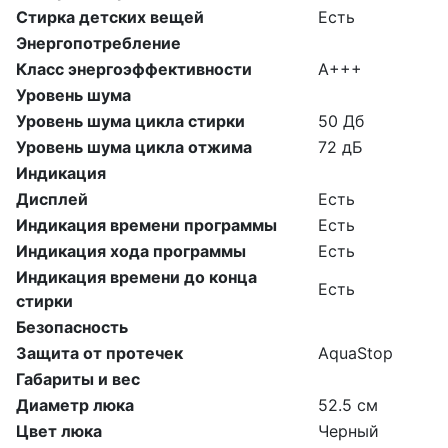
Стирка детских вещей
Есть
Энергопотребление
Класс энергоэффективности
A+++
Уровень шума
Уровень шума цикла стирки
50 Дб
Уровень шума цикла отжима
72 дБ
Индикация
Дисплей
Есть
Индикация времени программы
Есть
Индикация хода программы
Есть
Индикация времени до конца
Есть
стирки
Безопасность
Защита от протечек
AquaStop
Габариты и вес
Диаметр люка
52.5 см
Цвет люка
Черный