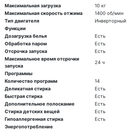
Максимальная загрузка
10 кг
Максимальная скорость отжима
1400 об/мин
Тип двигателя
Инверторный
Функции
Дозагрузка белья
Есть
Обработка паром
Есть
Отсрочка запуска
Есть
Максимальное время отсрочки
24 ч
запуска
Программы
Количество программ
14
Деликатная стирка
Есть
Быстрая стирка
Есть
Дополнительное полоскание
Есть
Стирка детских вещей
Есть
Гипоаллергенная стирка
Есть
Энергопотребление