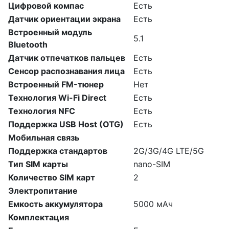
Цифровой компас
Есть
Датчик ориентации экрана
Есть
Встроенный модуль
5.1
Bluetooth
Датчик отпечатков пальцев
Есть
Сенсор распознавания лица
Есть
Встроенный FM-тюнер
Нет
Технология Wi-Fi Direct
Есть
Технология NFC
Есть
Поддержка USB Host (OTG)
Есть
Мобильная связь
Поддержка стандартов
2G/3G/4G LTE/5G
Тип SIM карты
nano-SIM
Количество SIM карт
2
Электропитание
Емкость аккумулятора
5000 мАч
Комплектация