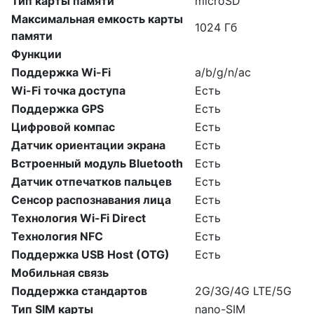
Тип карты памяти
microSD
Максимальная емкость карты
1024 Гб
памяти
Функции
Поддержка Wi-Fi
a/b/g/n/ac
Wi-Fi точка доступа
Есть
Поддержка GPS
Есть
Цифровой компас
Есть
Датчик ориентации экрана
Есть
Встроенный модуль Bluetooth
Есть
Датчик отпечатков пальцев
Есть
Сенсор распознавания лица
Есть
Технология Wi-Fi Direct
Есть
Технология NFC
Есть
Поддержка USB Host (OTG)
Есть
Мобильная связь
Поддержка стандартов
2G/3G/4G LTE/5G
Тип SIM карты
nano-SIM