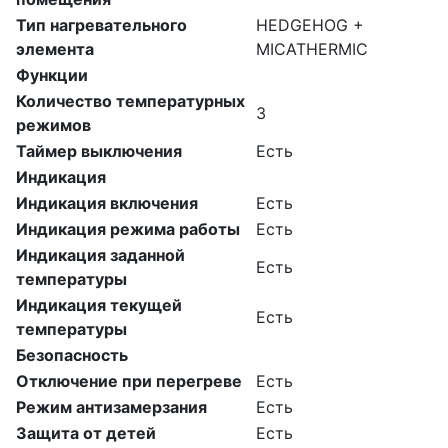
Тип нагревательного
HEDGEHOG +
элемента
MICATHERMIC
Функции
Количество температурных
3
режимов
Таймер выключения
Есть
Индикация
Индикация включения
Есть
Индикация режима работы
Есть
Индикация заданной
Есть
температуры
Индикация текущей
Есть
температуры
Безопасность
Отключение при перегреве
Есть
Режим антизамерзания
Есть
Защита от детей
Есть