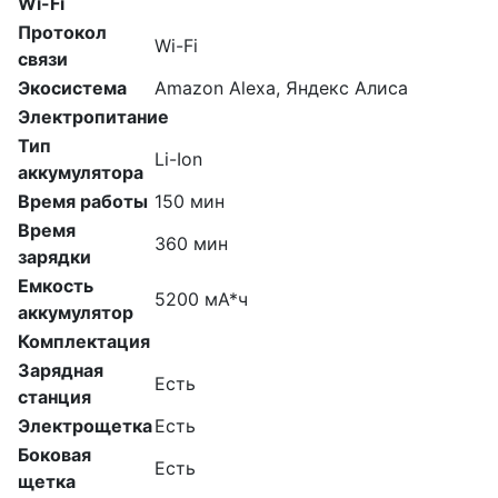
Wi-Fi
Протокол
Wi-Fi
связи
Экосистема
Amazon Alexa, Яндекс Алиса
Электропитание
Тип
Li-Ion
аккумулятора
Время работы
150 мин
Время
360 мин
зарядки
Емкость
5200 мА*ч
аккумулятор
Комплектация
Зарядная
Есть
станция
Электрощетка
Есть
Боковая
Есть
щетка