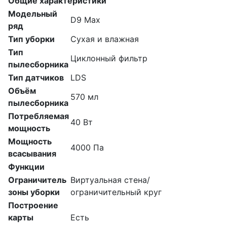
Общие характеристики
Модельный
D9 Max
ряд
Тип уборки
Сухая и влажная
Тип
Циклонный фильтр
пылесборника
Тип датчиков
LDS
Объём
570 мл
пылесборника
Потребляемая
40 Вт
мощность
Мощность
4000 Па
всасывания
Функции
Ограничитель
Виртуальная стена/
зоны уборки
ограничительный круг
Построение
карты
Есть