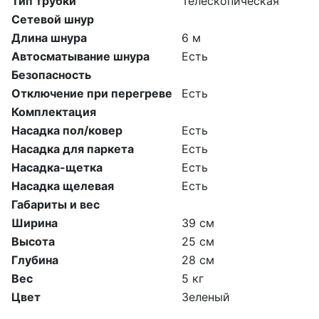
Тип трубки
Телескопическая
Сетевой шнур
Длина шнура
6 м
Автосматывание шнура
Есть
Безопасность
Отключение при перегреве
Есть
Комплектация
Насадка пол/ковер
Есть
Насадка для паркета
Есть
Насадка-щетка
Есть
Насадка щелевая
Есть
Габариты и вес
Ширина
39 см
Высота
25 см
Глубина
28 см
Вес
5 кг
Цвет
Зеленый