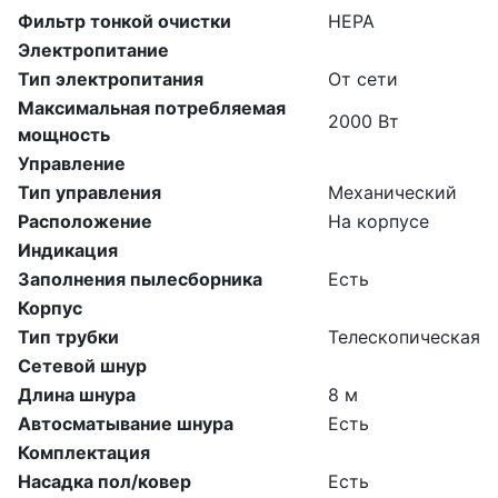
Фильтр тонкой очистки
HEPA
Электропитание
Тип электропитания
От сети
Максимальная потребляемая
2000 Вт
мощность
Управление
Тип управления
Механический
Расположение
На корпусе
Индикация
Заполнения пылесборника
Есть
Корпус
Тип трубки
Телескопическая
Сетевой шнур
Длина шнура
8 м
Автосматывание шнура
Есть
Комплектация
Насадка пол/ковер
Есть