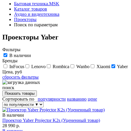
Бытовая техника.MSK
Каталог товаров
Аудио и видеотехника
Проекторы
Поиск по параметрам
Проекторы Yaber
Фильтры
В наличии
Бренды
InFocus
Lenovo
Rombica
Wanbo
Xiaomi
Yaber
Цена, руб
сбросить фильтры
поиск
Сортировать по
популярности
названию
цене
В наличии
Проектор Yaber Projector K2s (Уцененный товар)
28 990 р.
В корзину