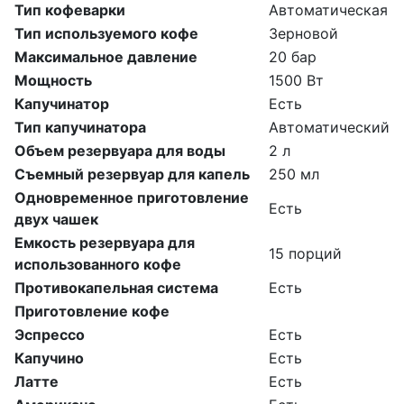
Тип кофеварки
Автоматическая
Тип используемого кофе
Зерновой
Максимальное давление
20 бар
Мощность
1500 Вт
Капучинатор
Есть
Тип капучинатора
Автоматический
Объем резервуара для воды
2 л
Съемный резервуар для капель
250 мл
Одновременное приготовление
Есть
двух чашек
Емкость резервуара для
15 порций
использованного кофе
Противокапельная система
Есть
Приготовление кофе
Эспрессо
Есть
Капучино
Есть
Латте
Есть