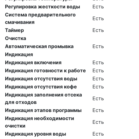
Регулировка жесткости воды
Есть
Система предварительного
Есть
смачивания
Таймер
Есть
Очистка
Автоматическая промывка
Есть
Индикация
Индикация включения
Есть
Индикация готовности к работе
Есть
Индикация отсутствия воды
Есть
Индикация отсутствия кофе
Есть
Индикация заполнения отсека
Есть
для отходов
Индикация этапов программы
Есть
Индикация необходимости
Есть
очистки
Индикация уровня воды
Есть