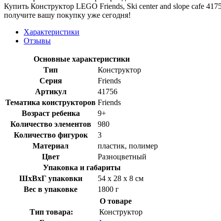
Купить Конструктор LEGO Friends, Ski center and slope cafe 4
получите вашу покупку уже сегодня!
Характеристики
Отзывы
Основные характеристики
Тип
Конструктор
Серия
Friends
Артикул
41756
Тематика конструкторов
Friends
Возраст ребенка
9+
Количество элементов
980
Количество фигурок
3
Материал
пластик, полимер
Цвет
Разноцветный
Упаковка и габариты
ШхВхГ упаковки
54 х 28 х 8 см
Вес в упаковке
1800 г
О товаре
Тип товара:
Конструктор