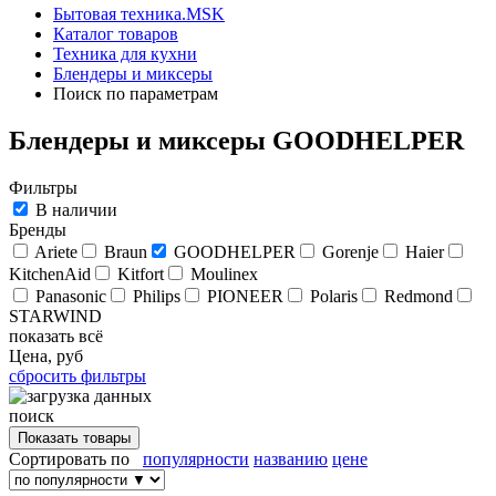
Бытовая техника.MSK
Каталог товаров
Техника для кухни
Блендеры и миксеры
Поиск по параметрам
Блендеры и миксеры GOODHELPER
Фильтры
В наличии
Бренды
Ariete
Braun
GOODHELPER
Gorenje
Haier
KitchenAid
Kitfort
Moulinex
Panasonic
Philips
PIONEER
Polaris
Redmond
STARWIND
показать всё
Цена, руб
сбросить фильтры
поиск
Сортировать по
популярности
названию
цене